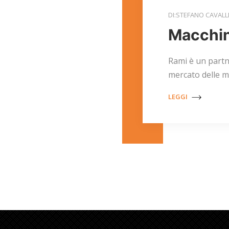
DI:STEFANO CAVALL
Macchine
Rami è un partne
mercato delle ma
LEGGI