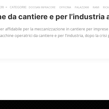
ERI
CATEGORIE:
DOOSAN INFRACORE
OFFICINA
PALAZZANI
RAMI
RIC
 da cantiere e per l’industria
r affidabile per la meccanizzazione in cantiere per imprese e
cchine operatrici da cantiere e per l’industria, dopo la cris