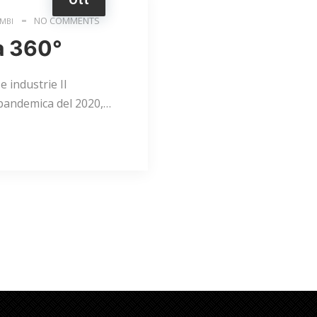
NO COMMENTS
AMBI
 a 360°
 industrie Il
i pandemica del 2020,…