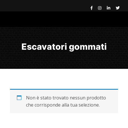
Escavatori gommati
Non è stato trovato nessun prodotto
che corrisponde alla tua selezione.